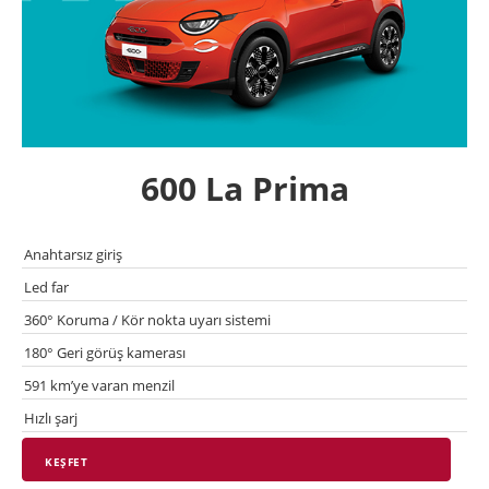
600 La Prima
Anahtarsız giriş
Led far
360° Koruma / Kör nokta uyarı sistemi
180° Geri görüş kamerası
591 km’ye varan menzil
Hızlı şarj
KEŞFET