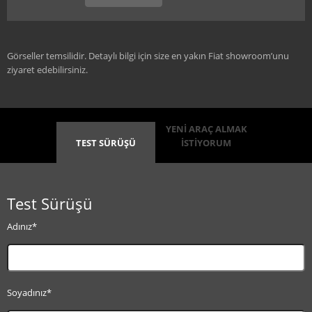
Görseller temsilidir. Detaylı bilgi için size en yakın Fiat showroom’unu
ziyaret edebilirsiniz.
YENİ ARAÇ ALMAK
TEST SÜRÜŞÜ
İSTİYORUM
Test Sürüşü
Adınız*
Soyadınız*