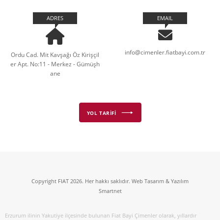
ADRES
EMAIL
info@cimenler.fiatbayi.com.tr
Ordu Cad. Mit Kavşağı Öz Kirişçil
er Apt. No:11 - Merkez - Gümüşh
ane
YOL TARİFİ
Copyright FIAT 2026. Her hakkı saklıdır. Web Tasarım & Yazılım
Smartnet
Erzurum ilinin Yakutiye ilçesinde bulunan Fiat Bayi Çimenler olarak, yıllardır