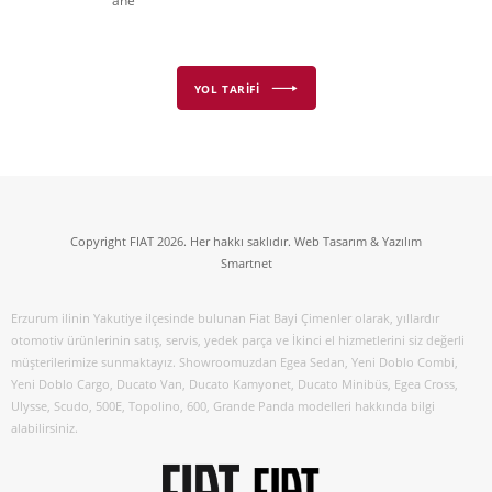
ane
YOL TARİFİ
Copyright FIAT 2026. Her hakkı saklıdır. Web Tasarım & Yazılım
Smartnet
Erzurum ilinin Yakutiye ilçesinde bulunan Fiat Bayi Çimenler olarak, yıllardır
otomotiv ürünlerinin satış, servis, yedek parça ve İkinci el hizmetlerini siz değerli
müşterilerimize sunmaktayız. Showroomuzdan Egea Sedan, Yeni Doblo Combi,
Yeni Doblo Cargo, Ducato Van, Ducato Kamyonet, Ducato Minibüs, Egea Cross,
Ulysse, Scudo, 500E, Topolino, 600, Grande Panda modelleri hakkında bilgi
alabilirsiniz.